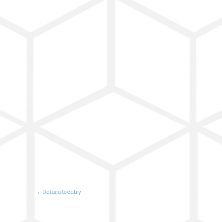
← Return to entry
Carsten Gude auf…
Facebook
Instagram (Malerei)
Xing