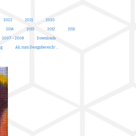
2022
2021
2020
2014
2013
2012
2011
2007 – 2008
Downloads
ng
Ab, zum Designbereich! …