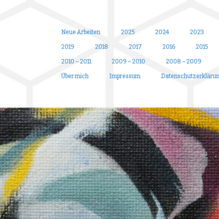
Neue Arbeiten
2025
2024
2023
2019
2018
2017
2016
2015
2010 – 2011
2009 – 2010
2008 – 2009
Über mich
Impressum
Datenschutzerkläru